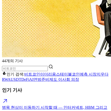
44개의 기사
인기 검색:
비트코인
이더리움
스테이블코인
예측 시장
지우다
RWA
USDT
DeFi
AI
연방준비제도 이사회 의장
인기 기사
병목 현상이 이동하기 시작할 때 — 인터커넥트, HBM 그리고