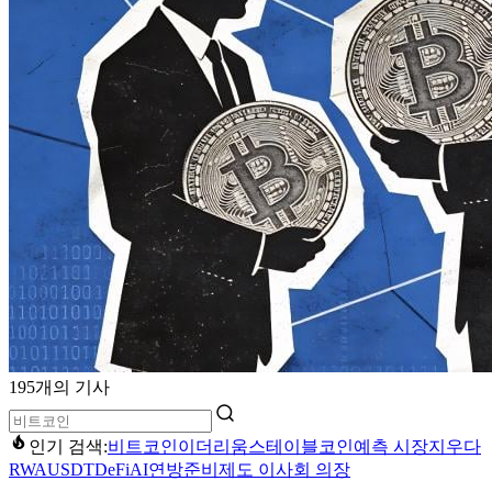
195개의 기사
인기 검색:
비트코인
이더리움
스테이블코인
예측 시장
지우다
RWA
USDT
DeFi
AI
연방준비제도 이사회 의장