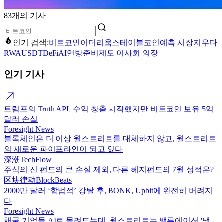
83개의 기사
인기 검색:
비트코인
이더리움
스테이블코인
예측 시장
지우다
RWA
USDT
DeFi
AI
연방준비제도 이사회 의장
인기 기사
트럼프의 Truth API, 수익 창출 시작했지만 비트코인 보유 5억
달러 손실
Foresight News
블록체인은 더 이상 월스트리트를 대체하지 않고, 월스트리트
의 새로운 파이프라인이 되고 있다
深潮TechFlow
주식의 신 펀드의 큰 손실 제외, 다른 헤지펀드의 7월 성적은?
区块律动BlockBeats
2000만 달러 ‘합법적’ 강탈 후, BONK, Upbit에 완전히 버려지
다
Foresight News
채굴 기업들 AI로 몰려드는데, 월스트리트는 밸류에이션 '냉