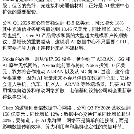
股，但它的光纤、光连接和光通信材料，正好是 AI 数据中心
扩张的重要配套。
公司 Q1 2026 核心销售额达到 43.5 亿美元，同比增长 18%；
其中光通信业务销售额达到 18.46 亿美元，同比增长 36%。公
司也提到，Gen AI 产品需求和新的大型超大规模客户长期协
议，是增长的重要驱动，这说明 AI 数据中心不只需要 GPU，
也需要把算力真正连接起来的基础材料。
Nokia 的故事，则从传统 5G 设备，延伸到了 AI-RAN、6G 和
AI 原生无线网络。Nvidia 此前宣布将向 Nokia 投资 10 亿美
元，双方将合作推动 AI-RAN 以及从 5G 向 6G 过渡。这个信
号很重要，因为 AI 流量未来不会只停留在数据中心里，它还
会进入手机、汽车、机器人、AR/VR 等终端场景。只要 AI 应
用继续向边缘和移动网络扩散，电信基础设施公司就会重新获
得叙事空间。
Cisco 的逻辑则更偏数据中心网络，公司 Q3 FY2026 营收达到
158 亿美元，同比增长 12%；数据中心交换订单同比增长超过
40%，要知道，在 AI 集群里，网络不是简单的连接线，而是
影响数据传输效率、算力利用率和集群稳定性的关键环节。