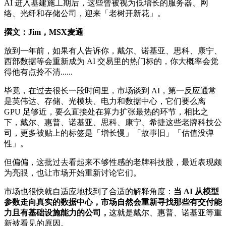
AI 进入基建施工期后，这些曾被视为低增长的服务器、网
络、光纤和存储公司，迎来「老树开新花」。
撰文：Jim，MSX麦通
放到一年前，如果有人告诉你，戴尔、诺基亚、思科、康宁、
西部数据等会重新成为 AI 交易里的热门标的，你大概率会觉
得他有点拎不清......
毕竟，在过去很长一段时间里，市场谈到 AI，第一反应通常
是英伟达、存储、光模块、电力和数据中心，它们要么离
GPU 足够近，要么直接处在算力扩张最热的环节，相比之
下，戴尔、惠普、诺基亚、思科、康宁、希捷这些老牌科技公
司，更多被贴上的标签是「增长慢」「故事旧」「估值没弹
性」。
但偏偏，这批过去看起来不够性感的老牌科技股，最近表现颇
为亮眼，也让市场开始重新讨论它们。
市场也很快就自适应地找到了合适的解释角度：
当 AI 从模型
参数走向真实的数据中心，市场自然会重新寻找那些有交付能
力且有基础设施能力的公司，
这就是戴尔、惠普、诺基亚等重
新被看见的原因。