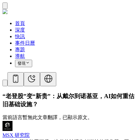
首頁
深度
快訊
事件日曆
專題
導航
發現
“老登股”变“新贵”：从戴尔到诺基亚，AI如何重估
旧基础设施？
當前語言暫無此文章翻譯，已顯示原文。
MSX 研究院