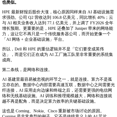
也类似。
HPE 最新财报后股价大涨，核心原因同样来自 AI 基础设施需
求强劲。公司 Q2 营收达到 106.8 亿美元，同比增长 40%；云
与 AI 相关业务收入达到 77.1 亿美元，并上调了 FY2026 全年
增长预期。更重要的是，HPE 还叠加了 Juniper 带来的网络能
力，这让它不再只是一个传统服务器公司，而开始更像一个
「AI 网络 + 企业基础设施」平台。
所以，Dell 和 HPE 的重估逻辑并不是「它们要变成英伟
达」，而是它们正在成为 AI 工厂施工队里非常重要的系统集
成商。
第二条线，是网络和连接。
AI 基建里最容易被忽视的环节之一，就是连接。算力不是孤
立存在的。数据中心内部需要高速互联，数据中心之间需要光
纤连接，AI 应用走向边缘和终端之后，还需要更强的电信网
络和无线基础设施。AI 训练和推理规模越大，网络和连接就
越不再是配角，而是决定算力效率的关键基础设施。
这也是 Corning、Nokia、Cisco 重新被市场讨论的原因。
Corning 是非常典型的例子，它不是传统意义上的 AI 芯片