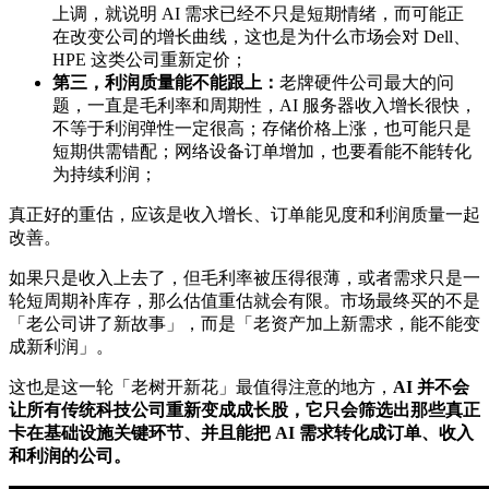
上调，就说明 AI 需求已经不只是短期情绪，而可能正
在改变公司的增长曲线，这也是为什么市场会对 Dell、
HPE 这类公司重新定价；
第三，利润质量能不能跟上：
老牌硬件公司最大的问
题，一直是毛利率和周期性，AI 服务器收入增长很快，
不等于利润弹性一定很高；存储价格上涨，也可能只是
短期供需错配；网络设备订单增加，也要看能不能转化
为持续利润；
真正好的重估，应该是收入增长、订单能见度和利润质量一起
改善。
如果只是收入上去了，但毛利率被压得很薄，或者需求只是一
轮短周期补库存，那么估值重估就会有限。市场最终买的不是
「老公司讲了新故事」，而是「老资产加上新需求，能不能变
成新利润」。
这也是这一轮「老树开新花」最值得注意的地方，
AI 并不会
让所有传统科技公司重新变成成长股，它只会筛选出那些真正
卡在基础设施关键环节、并且能把 AI 需求转化成订单、收入
和利润的公司。