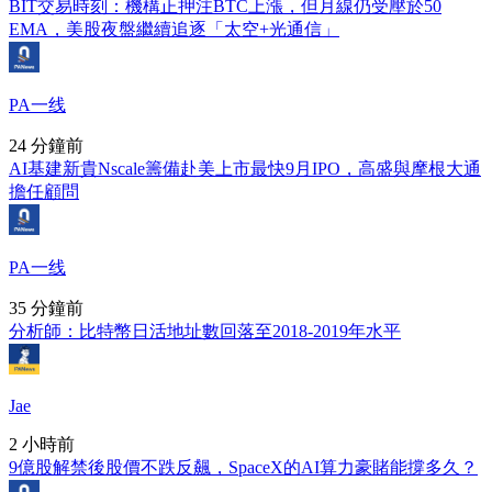
BIT交易時刻：機構正押注BTC上漲，但月線仍受壓於50
EMA，美股夜盤繼續追逐「太空+光通信」
PA一线
24 分鐘前
AI基建新貴Nscale籌備赴美上市最快9月IPO，高盛與摩根大通
擔任顧問
PA一线
35 分鐘前
分析師：比特幣日活地址數回落至2018-2019年水平
Jae
2 小時前
9億股解禁後股價不跌反飆，SpaceX的AI算力豪賭能撐多久？