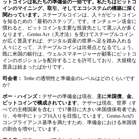
ットコインは私たちの準備金の一部です。私たちはビットコ
インのマイニング、取引、そしてエコシステムの構築に深く
関わっています。
ステーブルコインは、人々がビットコイン
を知るための「最初のステップ」です。オンチェーン送金に
慣れると、ビットコインを主要な投資先として選ぶ人が多く
なります。Genius Act（天才法）を受けてステーブルコイン
が広く普及すれば、デジタル資産の世界へ足を踏み入れる
人々にとって、ステーブルコインは出発点となるでしょう。
既に米国の銀行は、ウェルスマネージャーが顧客にビットコ
インのポジションを配分することを許可しており、大規模な
普及は始まったばかりです。
司会者：
Tethe の透明性と準備金のレベルはどのくらいです
か?
ボー・ハインズ：
テザーの準備金は現在、
主に米国債、金、
ビットコインで構成されています
。テザーは現在、世界（す
べての主権国家を含む）で17番目に大きい米国債保有者であ
り、今年中にトップ10入りを目指しています。Genius Actの
コンプライアンス基準を満たすため、準備金における米国債
の割合を増やしています。