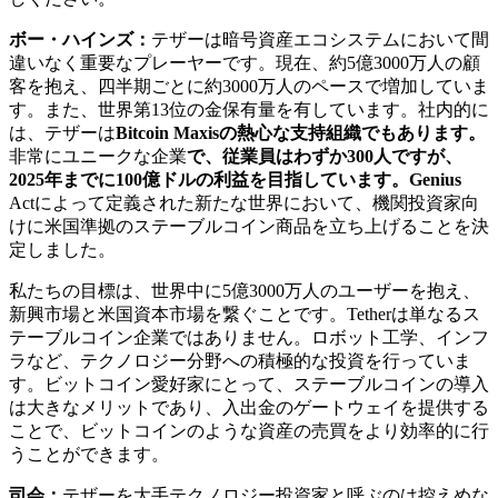
ボー・ハインズ：
テザーは暗号資産エコシステムにおいて間
違いなく重要なプレーヤーです。現在、約5億3000万人の顧
客を抱え、四半期ごとに約3000万人のペースで増加していま
す。また、世界第13位の金保有量を有しています。社内的に
は、テザーは
Bitcoin Maxisの熱心な支持組織でもあります。
非常にユニークな企業
で、従業員はわずか300人ですが、
2025年までに100億ドルの利益を目指しています。Genius
Actによって定義された新たな世界において、機関投資家向
けに米国準拠のステーブルコイン商品を立ち上げることを決
定しました。
私たちの目標は、世界中に5億3000万人のユーザーを抱え、
新興市場と米国資本市場を繋ぐことです。Tetherは単なるス
テーブルコイン企業ではありません。ロボット工学、インフ
ラなど、テクノロジー分野への積極的な投資を行っていま
す。ビットコイン愛好家にとって、ステーブルコインの導入
は大きなメリットであり、入出金のゲートウェイを提供する
ことで、ビットコインのような資産の売買をより効率的に行
うことができます。
司会：
テザーを大手テクノロジー投資家と呼ぶのは控えめな