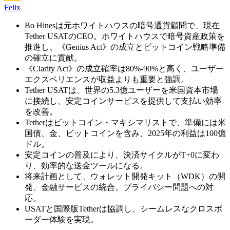
Felix
Bo Hinesは元ホワイトハウスの暗号通貨顧問で、現在
Tether USATのCEO。ホワイトハウスで暗号資産政策を
推進し、《Genius Act》の成立とビットコイン戦略準備
の確立に貢献。
《Clarity Act》の成立確率は80%-90%と高く、ユーザー
エクスペリエンスが収益よりも重要と強調。
Tether USATは、世界の5.3億ユーザーを米国資本市場
に接続し、安定コインサービスを提供して支払い効率
を改善。
Tetherはビットコイン・マキシマリストで、準備には米
国債、金、ビットコインを含み、2025年の利益は100億
ドル。
安定コインの普及により、決済サイクルがT+0に変わ
り、効率的な送金ツールになる。
将来計画として、ウォレット開発キット（WDK）の開
発、金融サービスの統合、プライバシー問題への対
応。
USATと国際版Tetherは協調し、シームレスなクロスボ
ーダー体験を実現。