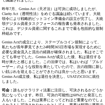
で議論されました。
昨年7月、Genius Act（天才法）は可決に成功しましたが、
Clarity Act（透明性法）をめぐる議論は続いています。大統
領令により戦略的ビットコイン準備金の設立が完了し、大統
領デジタル資産タスクフォースの報告書も発表されました。
これは、デジタル資産に関するこれまでで最も包括的な規制
枠組みです。
Genius Actの成立により、ステーブルコイン規制によって、
私たちが長年夢見てきた24時間365日市場を実現するために
必要な資金流入と流出の経路が確保されました。私はそこで
とても幸せでした。Genius Actが成立した後、私は退任する
時が来たと感じました。この法律では、私はいわば「ブルド
ーザー」のような役割を果たしていたので、次の段階に新し
い顔ぶれを迎えることができたのは良かったと思います。
Genius Act成立後、私は退任を決意し、USATのCEOに就任
しました。
司会：
誰もがクラリティ法案に注目し、可決されるかどうか
気になっています。昨日、可決の可能性は60%だと発言した
人もいました。これは業界にとってどれほど重要なのでしょ
うか？もし可決されなかったとしても、業界は順調に運営で