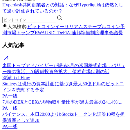
Hyperdash共同創業者との対話：なぜHyperliquidは依然とし
て過小評価されているのか？
人気検索:
ビットコイン
イーサリアム
ステーブルコイン
予
測市場
トランプ
RWA
USDT
DeFi
AI
連邦準備制度理事会議長
人気記事
米国トップアドバイザーが語る8月の米国株式市場：バリュ
ー株の復活、AI設備投資急拡大、債券市場は別の話
深潮TechFlow
Strategyは現行の資本計画に基づき最大50億ドルのビットコ
インを売却する予定
PA一线
7月のDEXとCEXの現物取引量比率が過去最高の24.14%に
PA一线
バイナンス、本日20:00よりbStocksトークン化証券10種を担
保資産として追加
PA一线