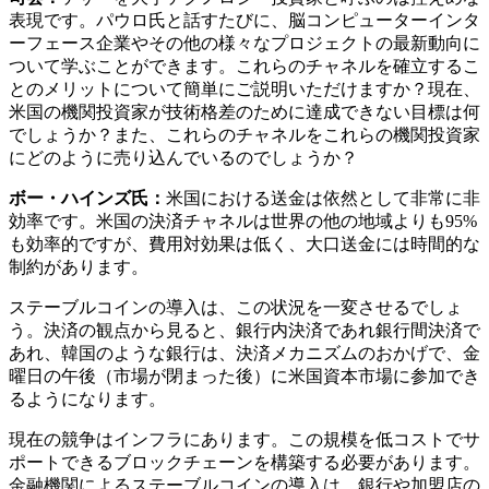
表現です。パウロ氏と話すたびに、脳コンピューターインタ
ーフェース企業やその他の様々なプロジェクトの最新動向に
ついて学ぶことができます。これらのチャネルを確立するこ
とのメリットについて簡単にご説明いただけますか？現在、
米国の機関投資家が技術格差のために達成できない目標は何
でしょうか？また、これらのチャネルをこれらの機関投資家
にどのように売り込んでいるのでしょうか？
ボー・ハインズ氏：
米国における送金は依然として非常に非
効率です。米国の決済チャネルは世界の他の地域よりも95%
も効率的ですが、費用対効果は低く、大口送金には時間的な
制約があります。
ステーブルコインの導入は、この状況を一変させるでしょ
う。決済の観点から見ると、銀行内決済であれ銀行間決済で
あれ、韓国のような銀行は、決済メカニズムのおかげで、金
曜日の午後（市場が閉まった後）に米国資本市場に参加でき
るようになります。
現在の競争はインフラにあります。この規模を低コストでサ
ポートできるブロックチェーンを構築する必要があります。
金融機関によるステーブルコインの導入は、銀行や加盟店の