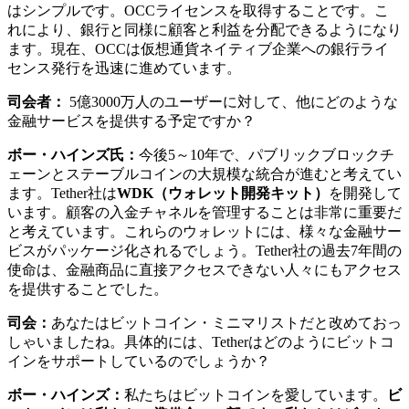
はシンプルです。OCCライセンスを取得することです。こ
れにより、銀行と同様に顧客と利益を分配できるようになり
ます。現在、OCCは仮想通貨ネイティブ企業への銀行ライ
センス発行を迅速に進めています。
司会者：
5億3000万人のユーザーに対して、他にどのような
金融サービスを提供する予定ですか？
ボー・ハインズ氏：
今後5～10年で、パブリックブロックチ
ェーンとステーブルコインの大規模な統合が進むと考えてい
ます。Tether社は
WDK（ウォレット開発キット）
を開発して
います。顧客の入金チャネルを管理することは非常に重要だ
と考えています。これらのウォレットには、様々な金融サー
ビスがパッケージ化されるでしょう。Tether社の過去7年間の
使命は、金融商品に直接アクセスできない人々にもアクセス
を提供することでした。
司会：
あなたはビットコイン・ミニマリストだと改めておっ
しゃいましたね。具体的には、Tetherはどのようにビットコ
インをサポートしているのでしょうか？
ボー・ハインズ：
私たちはビットコインを愛しています。
ビ