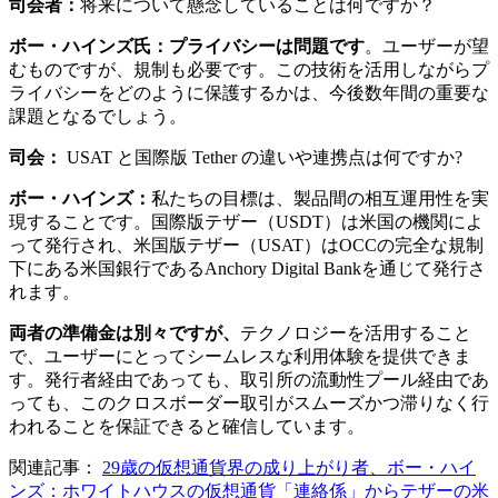
司会者：
将来について懸念していることは何ですか？
ボー・ハインズ氏：プライバシーは問題です
。ユーザーが望
むものですが、規制も必要です。この技術を活用しながらプ
ライバシーをどのように保護するかは、今後数年間の重要な
課題となるでしょう。
司会：
USAT と国際版 Tether の違いや連携点は何ですか?
ボー・ハインズ：
私たちの目標は、製品間の相互運用性を実
現することです。国際版テザー（USDT）は米国の機関によ
って発行され、米国版テザー（USAT）はOCCの完全な規制
下にある米国銀行であるAnchory Digital Bankを通じて発行さ
れます。
両者の準備金は別々ですが、
テクノロジーを活用すること
で、ユーザーにとってシームレスな利用体験を提供できま
す。発行者経由であっても、取引所の流動性プール経由であ
っても、このクロスボーダー取引がスムーズかつ滞りなく行
われることを保証できると確信しています。
関連記事：
29歳の仮想通貨界の成り上がり者、ボー・ハイ
ンズ：ホワイトハウスの仮想通貨「連絡係」からテザーの米