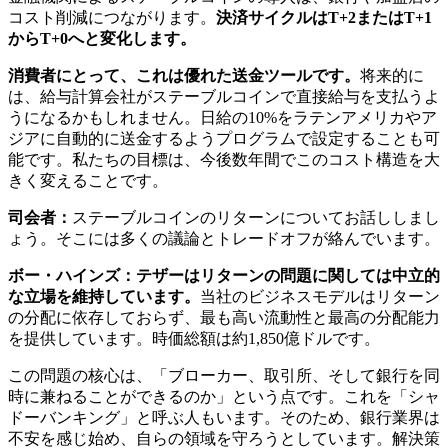
コスト削減につながります。
決済サイクルはT+2またはT+1
からT+0へと変化します。
消費者にとって、これは優れた送金ツールです。
将来的に
は、給与計算会社がステーブルコインで直接給与を支払うよ
うになるかもしれません。日給の10%をラテンアメリカやア
ジアに自動的に送金するようプログラムで設定することも可
能です。私たちの目標は、今後数年間でこのコスト構造を大
きく変えることです。
司会者：
ステーブルコインのリターンについてお話ししまし
ょう。そこには多くの議論とトレードオフが絡んでいます。
ボー・ハインズ：テザーはリターンの問題に関しては中立的
な立場を維持しています。
当社のビジネスモデルはリターン
の分配に依存しておらず、最も高い流動性と最高の分配能力
を提供しています。時価総額は約1,850億ドルです。
この問題の核心は、「ブローカー、取引所、そして銀行を同
時に兼ねることができるのか」という点です。これを「シャ
ドーバンキング」と呼ぶ人もいます。そのため、銀行業界は
不安を感じ始め、自らの領域を守ろうとしています。解決策