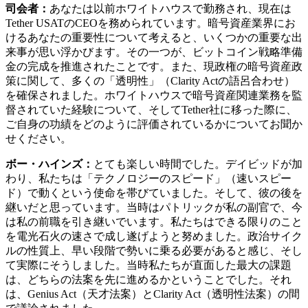
司会者：
あなたは以前ホワイトハウスで勤務され、現在は
Tether USATのCEOを務められています。暗号資産業界にお
けるあなたの重要性について考えると、いくつかの重要な出
来事が思い浮かびます。その一つが、ビットコイン戦略準備
金の完成を推進されたことです。また、現政権の暗号資産政
策に関して、多くの「透明性」（Clarity Actの語呂合わせ）
を確保されました。ホワイトハウスで暗号資産関連業務を監
督されていた経験について、そしてTether社に移った際に、
ご自身の功績をどのように評価されているかについてお聞か
せください。
ボー・ハインズ：
とても楽しい時間でした。デイビッドが加
わり、私たちは「テクノロジーのスピード」（速いスピー
ド）で動くという使命を帯びていました。そして、彼の後を
継いだと思っています。当時はパトリックが私の副官で、今
は私の前職を引き継いでいます。私たちはできる限りのこと
を電光石火の速さで成し遂げようと努めました。政治サイク
ルの性質上、早い段階で勢いに乗る必要があると感じ、そし
て実際にそうしました。当時私たちが直面した最大の課題
は、どちらの法案を先に進めるかということでした。それ
は、Genius Act（天才法案）とClarity Act（透明性法案）の間