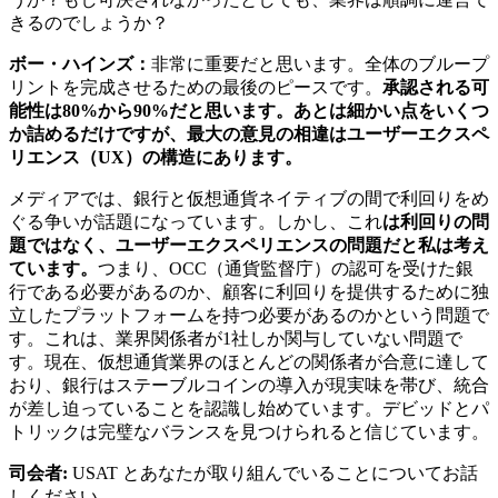
きるのでしょうか？
ボー・ハインズ：
非常に重要だと思います。全体のブループ
リントを完成させるための最後のピースです。
承認される可
能性は80%から90%だと思います。あとは細かい点をいくつ
か詰めるだけですが、最大の意見の相違はユーザーエクスペ
リエンス（UX）の構造にあります。
メディアでは、銀行と仮想通貨ネイティブの間で利回りをめ
ぐる争いが話題になっています。しかし、これ
は利回りの問
題ではなく、ユーザーエクスペリエンスの問題だと私は考え
ています。
つまり、OCC（通貨監督庁）の認可を受けた銀
行である必要があるのか​​、顧客に利回りを提供するために独
立したプラットフォームを持つ必要があるのか​​という問題で
す。これは、業界関係者が1社しか関与していない問題で
す。現在、仮想通貨業界のほとんどの関係者が合意に達して
おり、銀行はステーブルコインの導入が現実味を帯び、統合
が差し迫っていることを認識し始めています。デビッドとパ
トリックは完璧なバランスを見つけられると信じています。
司会者:
USAT とあなたが取り組んでいることについてお話
しください。