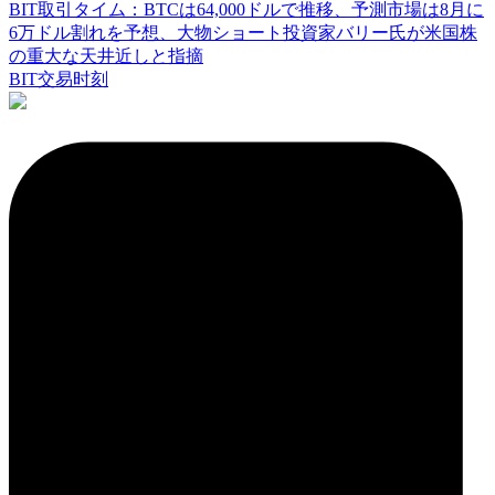
BIT取引タイム：BTCは64,000ドルで推移、予測市場は8月に
6万ドル割れを予想、大物ショート投資家バリー氏が米国株
の重大な天井近しと指摘
BIT交易时刻