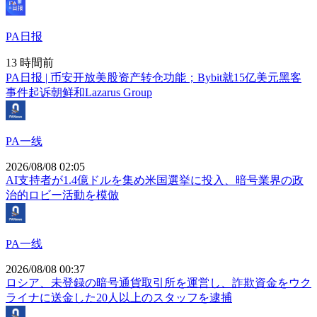
PA日报
13 時間前
PA日报 | 币安开放美股资产转仓功能；Bybit就15亿美元黑客
事件起诉朝鲜和Lazarus Group
PA一线
2026/08/08 02:05
AI支持者が1.4億ドルを集め米国選挙に投入、暗号業界の政
治的ロビー活動を模倣
PA一线
2026/08/08 00:37
ロシア、未登録の暗号通貨取引所を運営し、詐欺資金をウク
ライナに送金した20人以上のスタッフを逮捕