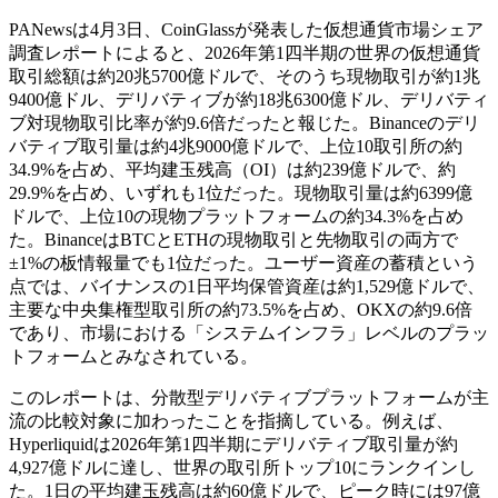
PANewsは4月3日、CoinGlassが発表した仮想通貨市場シェア
調査レポートによると、2026年第1四半期の世界の仮想通貨
取引総額は約20兆5700億ドルで、そのうち現物取引が約1兆
9400億ドル、デリバティブが約18兆6300億ドル、デリバティ
ブ対現物取引比率が約9.6倍だったと報じた。Binanceのデリ
バティブ取引量は約4兆9000億ドルで、上位10取引所の約
34.9%を占め、平均建玉残高（OI）は約239億ドルで、約
29.9%を占め、いずれも1位だった。現物取引量は約6399億
ドルで、上位10の現物プラットフォームの約34.3%を占め
た。BinanceはBTCとETHの現物取引と先物取引の両方で
±1%の板情報量でも1位だった。ユーザー資産の蓄積という
点では、バイナンスの1日平均保管資産は約1,529億ドルで、
主要な中央集権型取引所の約73.5%を占め、OKXの約9.6倍
であり、市場における「システムインフラ」レベルのプラッ
トフォームとみなされている。
このレポートは、分散型デリバティブプラットフォームが主
流の比較対象に加わったことを指摘している。例えば、
Hyperliquidは2026年第1四半期にデリバティブ取引量が約
4,927億ドルに達し、世界の取引所トップ10にランクインし
た。1日の平均建玉残高は約60億ドルで、ピーク時には97億