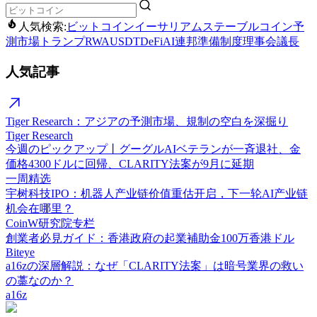
人気検索:
ビットコイン
イーサリアム
ステーブルコイン
予
測市場
トランプ
RWA
USDT
DeFi
AI
連邦準備制度理事会議長
人気記事
Tiger Research：アジアの予測市場、規制の空白を深掘り
Tiger Research
今週のピックアップ丨グーグルAIベテランが一斉退社、金
価格4300ドルに回帰、CLARITY法案が9月に延期
一周精选
宇树科技IPO：机器人产业链价值重估开启，下一轮AI产业链
机会在哪里？
CoinW研究院专栏
創業者必見ガイド：香港政府の起業補助金100万香港ドル
Biteye
a16zの深層解説：なぜ「CLARITY法案」は暗号業界の救い
の藁なのか？
a16z