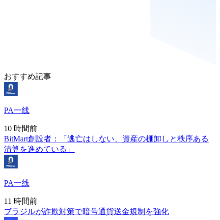
おすすめ記事
PA一线
10 時間前
BitMart創設者：「逃亡はしない、資産の棚卸しと秩序ある
清算を進めている」
PA一线
11 時間前
ブラジルが詐欺対策で暗号通貨送金規制を強化