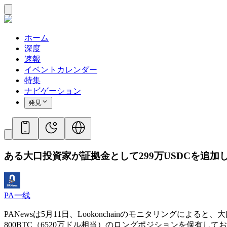
ホーム
深度
速報
イベントカレンダー
特集
ナビゲーション
発見
ある大口投資家が証拠金として299万USDCを追加
PA一线
PANewsは5月11日、Lookonchainのモニタリングによると
800BTC（6520万ドル相当）のロングポジションを保有して