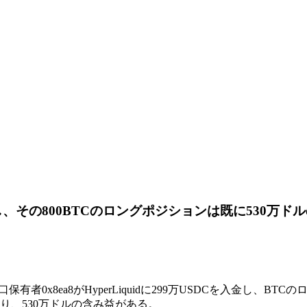
し、その800BTCのロングポジションは既に530万
、大口保有者0x8ea8がHyperLiquidに299万USDCを入金
おり、530万ドルの含み益がある。