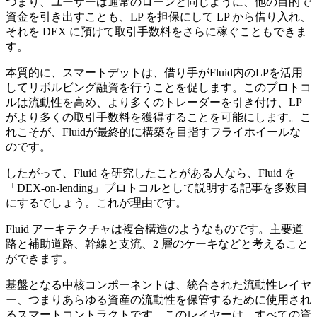
つまり、ユーザーは通常のローンと同じように、他の目的で
資金を引き出すことも、LP を担保にして LP から借り入れ、
それを DEX に預けて取引手数料をさらに稼ぐこともできま
す。
本質的に、スマートデットは、借り手がFluid内のLPを活用
してリボルビング融資を行うことを促します。このプロトコ
ルは流動性を高め、より多くのトレーダーを引き付け、LP
がより多くの取引手数料を獲得することを可能にします。こ
れこそが、Fluidが最終的に構築を目指すフライホイールな
のです。
したがって、Fluid を研究したことがある人なら、Fluid を
「DEX-on-lending」プロトコルとして説明する記事を多数目
にするでしょう。これが理由です。
Fluid アーキテクチャは複合構造のようなものです。主要道
路と補助道路、幹線と支流、2 層のケーキなどと考えること
ができます。
基盤となる中核コンポーネントは、統合された流動性レイヤ
ー、つまりあらゆる資産の流動性を保管するために使用され
るスマートコントラクトです。このレイヤーは、すべての資