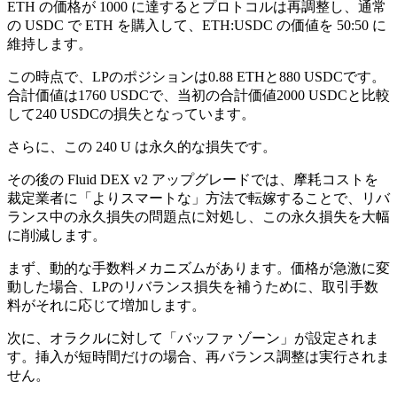
ETH の価格が 1000 に達するとプロトコルは再調整し、通常
の USDC で ETH を購入して、ETH:USDC の価値を 50:50 に
維持します。
この時点で、LPのポジションは0.88 ETHと880 USDCです。
合計価値は1760 USDCで、当初の合計価値2000 USDCと比較
して240 USDCの損失となっています。
さらに、この 240 U は永久的な損失です。
その後の Fluid DEX v2 アップグレードでは、摩耗コストを
裁定業者に「よりスマートな」方法で転嫁することで、リバ
ランス中の永久損失の問題点に対処し、この永久損失を大幅
に削減します。
まず、動的な手数料メカニズムがあります。価格が急激に変
動した場合、LPのリバランス損失を補うために、取引手数
料がそれに応じて増加します。
次に、オラクルに対して「バッファ ゾーン」が設定されま
す。挿入が短時間だけの場合、再バランス調整は実行されま
せん。