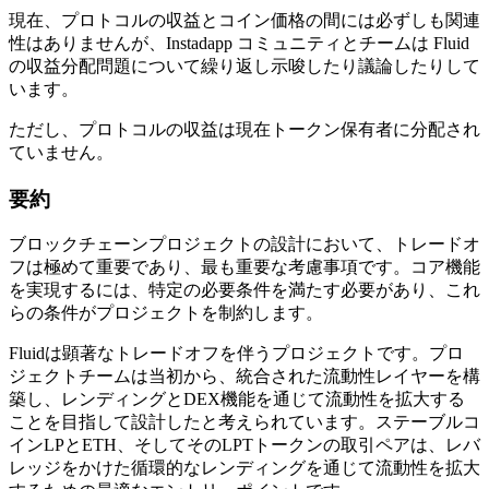
現在、プロトコルの収益とコイン価格の間には必ずしも関連
性はありませんが、Instadapp コミュニティとチームは Fluid
の収益分配問題について繰り返し示唆したり議論したりして
います。
ただし、プロトコルの収益は現在トークン保有者に分配され
ていません。
要約
ブロックチェーンプロジェクトの設計において、トレードオ
フは極めて重要であり、最も重要な考慮事項です。コア機能
を実現するには、特定の必要条件を満たす必要があり、これ
らの条件がプロジェクトを制約します。
Fluidは顕著なトレードオフを伴うプロジェクトです。プロ
ジェクトチームは当初から、統合された流動性レイヤーを構
築し、レンディングとDEX機能を通じて流動性を拡大する
ことを目指して設計したと考えられています。ステーブルコ
インLPとETH、そしてそのLPTトークンの取引ペアは、レバ
レッジをかけた循環的なレンディングを通じて流動性を拡大