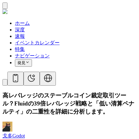
ホーム
深度
速報
イベントカレンダー
特集
ナビゲーション
発見
高レバレッジのステーブルコイン裁定取引ツー
ル？Fluidの39倍レバレッジ戦略と「低い清算ペナ
ルティ」の二重性を詳細に分析します。
戈多Godot