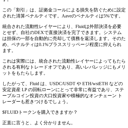
この「割引」は、証拠金コールによる損失を防ぐために設定
された清算ペナルティです。Aaveのペナルティは5%です。
統合された流動性レイヤーにより、Fluidは外部決済を必要
とせず、自社のDEXで直接決済を完了できます。システム
は担保の一部を自動的に売却して債務を返済します。そのた
め、ペナルティは0.1%プラススリッページ程度に抑えられ
ます。
これは実際には、統合された流動性レイヤーによってもたら
される有利なトレードオフであり、高いレバレッジにもメリ
ットをもたらします。
したがって、Fluid は、USDC/USDT や ETH/wstETH などの
安定資産 LP の回転ローンにとって非常に有益であり、ステ
ーブルコイン投資の大口投資家や積極的なオンチェーン ト
レーダーも惹きつけるでしょう。
$FLUIDトークンを購入できますか？
正直に言うと、よく分かりません。