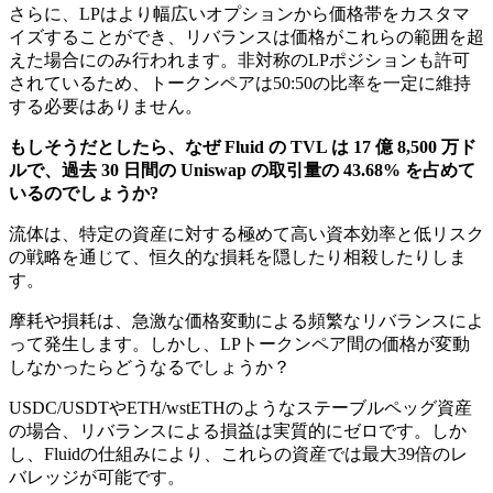
さらに、LPはより幅広いオプションから価格帯をカスタマ
イズすることができ、リバランスは価格がこれらの範囲を超
えた場合にのみ行われます。非対称のLPポジションも許可
されているため、トークンペアは50:50の比率を一定に維持
する必要はありません。
もしそうだとしたら、なぜ Fluid の TVL は 17 億 8,500 万ド
ルで、過去 30 日間の Uniswap の取引量の 43.68% を占めて
いるのでしょうか?
流体は、特定の資産に対する極めて高い資本効率と低リスク
の戦略を通じて、恒久的な損耗を隠したり相殺したりしま
す。
摩耗や損耗は、急激な価格変動による頻繁なリバランスによ
って発生します。しかし、LPトークンペア間の価格が変動
しなかったらどうなるでしょうか？
USDC/USDTやETH/wstETHのようなステーブルペッグ資産
の場合、リバランスによる損益は実質的にゼロです。しか
し、Fluidの仕組みにより、これらの資産では最大39倍のレ
バレッジが可能です。