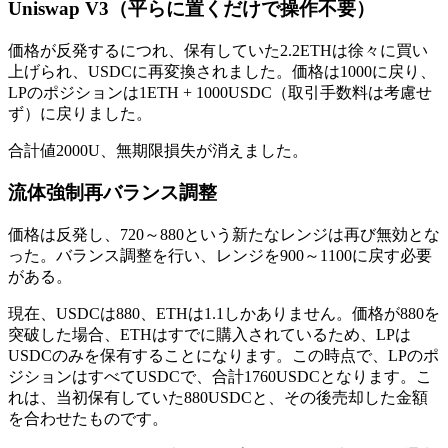
Uniswap V3（平らに置くだけで操作不要）
価格が反発するにつれ、保有していた2.2ETHは徐々に買い
上げられ、USDCに再変換されました。価格は1000に戻り、
LPのポジションは1ETH + 1000USDC（取引手数料は考慮せ
ず）に戻りました。
合計値2000U、無期限損失が消えました。
流体強制再バランス調整
価格は反発し、720～880という新たなレンジは再び無効とな
った。バランス調整を行い、レンジを900～1100に戻す必要
がある。
現在、USDCは880、ETHは1.1しかありません。価格が880を
突破した場合、ETHはすでに購入されているため、LPは
USDCのみを保有することになります。この時点で、LPのポ
ジションはすべてUSDCで、合計1760USDCとなります。こ
れは、当初保有していた880USDCと、その後売却した金額
を合わせたものです。