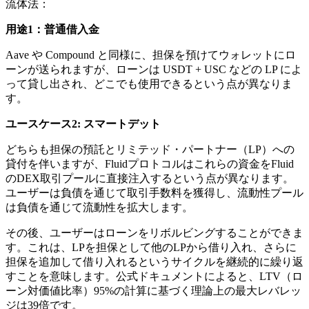
流体法：
用途1：普通借入金
Aave や Compound と同様に、担保を預けてウォレットにロ
ーンが送られますが、ローンは USDT + USC などの LP によ
って貸し出され、どこでも使用できるという点が異なりま
す。
ユースケース2: スマートデット
どちらも担保の預託とリミテッド・パートナー（LP）への
貸付を伴いますが、Fluidプロトコルはこれらの資金をFluid
のDEX取引プールに直接注入するという点が異なります。
ユーザーは負債を通じて取引手数料を獲得し、流動性プール
は負債を通じて流動性を拡大します。
その後、ユーザーはローンをリボルビングすることができま
す。これは、LPを担保として他のLPから借り入れ、さらに
担保を追加して借り入れるというサイクルを継続的に繰り返
すことを意味します。公式ドキュメントによると、LTV（ロ
ーン対価値比率）95%の計算に基づく理論上の最大レバレッ
ジは39倍です。