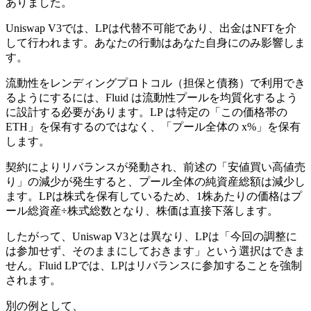
ありました。
Uniswap V3では、LPは代替不可能であり、出金はNFTを介
して行われます。あなたの行動はあなた自身にのみ影響しま
す。
流動性をレンディングプロトコル（担保と債務）で利用でき
るようにするには、Fluid は流動性プールを均質化するよう
に設計する必要があります。LP は特定の「この価格帯の
ETH」を保有するのではなく、「プール全体の x%」を保有
します。
契約によりリバランスが発動され、前述の「安値買い高値売
り」の減少が発生すると、プール全体の純資産総額は減少し
ます。LPは株式を保有しているため、1株あたりの価格はプ
ール総資産÷株式総数となり、株価は直接下落します。
したがって、Uniswap V3とは異なり、LPは「今回の調整に
は参加せず、そのままにしておきます」という選択はできま
せん。Fluid LPでは、LPはリバランスに参加することを強制
されます。
別の例として、