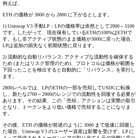
例えば、
ETH の価格が 3000 から 2800 に下がるとします。
1) Uniswap V3 手動LP：LPの価格帯は依然として2900～3100
です。したがって、現在保有しているETHの100%はETHで
す。もし非アクティブ状態のまま価格が3000に戻った場合、
LPは追加の損失なく初期状態に戻ります。
2) 流動的な自動リバランス: アクティブな流動性を確保する
ため (またはリスク管理のため)、プロトコルは価格が範囲を
下回ったことを検出すると自動的に「リバランス」を実行し
ます。
2800レベルでは、LPのETHの一部を売却してUSDCに転換
し、新たな2700～2900のレンジでの流動性を回復する必要が
あります。その結果、この「売却」アクションは実際の取引
となり、トークンをより低い価格で売却することになりま
す。
その後、ETH の価格が前述のように 3000 まで急速に回復し
た場合、Uniswap V3 のユーザー資産は影響を受けず、LP に
よって提供されるトークンペアの割り当ても元の状態に戻り