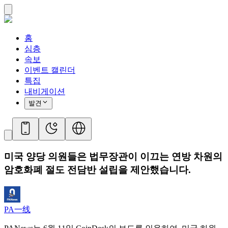
홈
심층
속보
이벤트 캘린더
특집
내비게이션
발견
미국 양당 의원들은 법무장관이 이끄는 연방 차원의
암호화폐 절도 전담반 설립을 제안했습니다.
PA一线