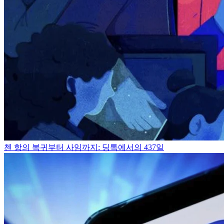
첸 항의 복귀부터 사임까지: 딩톡에서의 437일