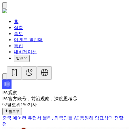
홈
심층
속보
이벤트 캘린더
특집
내비게이션
발견
PA观察
PA官方账号，前沿观察，深度思考🤔
92
팔로워
150
기사
팔로우
중국 에어컨 유럽서 불티, 외국인들 AI 동원해 암표상과 쟁탈
전