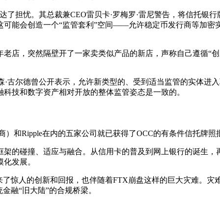
表达了担忧。其总裁兼CEO雷贝卡·罗梅罗·雷尼警告，将信托银
这可能会创造一个“监管套利”空间——允许稳定币发行商等加密
年老店，突然隔壁开了一家卖类似产品的新店，声称自己遵循“创
森·古尔德曾公开表示，允许新类型的、受到适当监管的实体进
融科技和数字资产相对开放的整体监管姿态是一致的。
币发行商）和Ripple在内的五家公司就已获得了OCC的有条件信托
框架的碰撞、适应与融合。从信用卡的普及到网上银行的诞生，再
模化发展。
来了惊人的创新和回报，也伴随着FTX崩盘这样的巨大灾难。
金融“旧大陆”的合规桥梁。