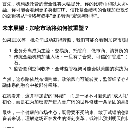
首先，机构级托管的安全性将大幅提升。你的比特币和以太坊
融。你可能会看到更多类似ETF、信托基金结构的合规加密
的逻辑将从“情绪与叙事”更多转向“宏观与利率”。
未来展望：加密市场将如何被重塑？
如果EDX等一批公司成功获得牌照，我们可能会看到加密市场
业务分离成为主流：交易所、托管商、做市商、清算所的
传统金融机构加速入场：一旦有了合规、可信的“管道”
石。
监管套利空间收窄：全球监管框架可能会以美国的实践为
当然，这条路依然布满荆棘。政治风向可能转变，监管细节存
融体系的融合中被部分稀释。
在我看来，这并非加密的“终结”，而是一场不可避免的“成人
初心，而是在为加密资产进入更广阔的世界修建一条坚固的高
最终，一个健康的市场生态，既需要不受约束、敢于试错的创新
资者来说，理解这场正在发生的深刻变革，或许比预测明天的