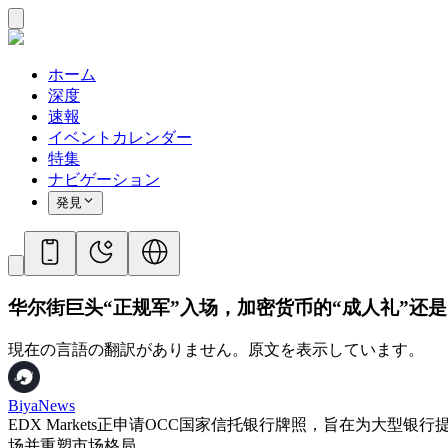
ホーム
深度
速報
イベントカレンダー
特集
ナビゲーション
発見
华尔街巨头“正规军”入场，加密货币的“成人礼”还是
現在の言語の翻訳がありません。原文を表示しています。
BiyaNews
EDX Markets正申请OCC国家信托银行牌照，旨在为大
场并重塑市场格局。