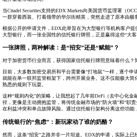
当Citadel Securities支持的EDX Markets
一群穿着西装、打着领带的华尔街精英，突然走进了原本由极
根据公开的申请文件，EDX此举旨在为大型银行等机构客户提
大型银行，而一张全国性的信托银行牌照，正是赢得这些“大客
一张牌照，两种解读：是“招安”还是“赋能”？
对于加密货币行业而言，获得国家信托银行牌照意味着什么？简
目前，大多数加密交易所和平台需要像“打地鼠”一样，逐个申请各州的货
就能在单一联邦监管框架下，跨州开展业务。这不仅能极大简
熟悉的规则下玩耍。
这种“规则内化”的策略，让我想起了几年前DeFi（去中心
径，更像是主动拥抱监管，将传统金融市场的“防火墙”和“职
在利益冲突和单点故障风险。通过信托银行架构分离这些功能
传统银行的“焦虑”：新玩家动了谁的奶酪？
然而，这条“招安”之路并非一片坦途。EDX的申请，实际上