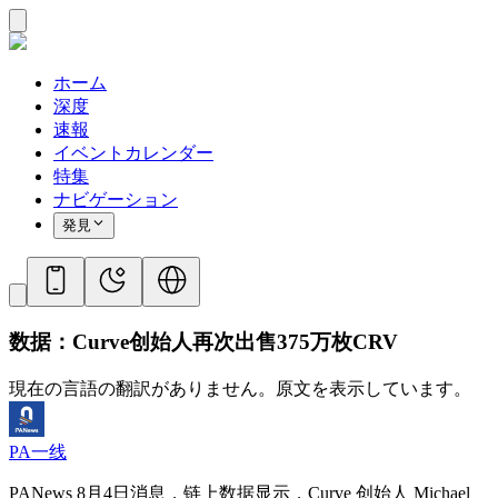
ホーム
深度
速報
イベントカレンダー
特集
ナビゲーション
発見
数据：Curve创始人再次出售375万枚CRV
現在の言語の翻訳がありません。原文を表示しています。
PA一线
PANews 8月4日消息，链上数据显示，Curve 创始人 Michael