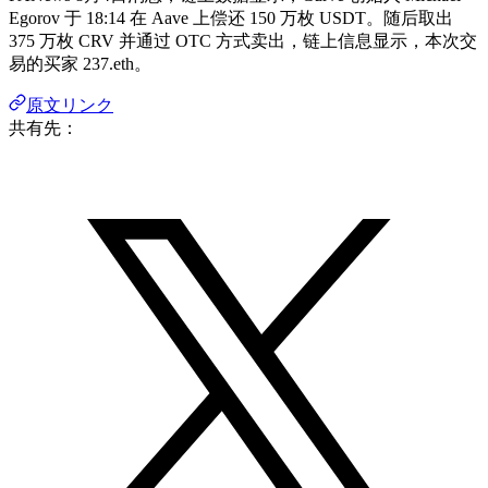
Egorov 于 18:14 在 Aave 上偿还 150 万枚 USDT。随后取出
375 万枚 CRV 并通过 OTC 方式卖出，链上信息显示，本次交
易的买家 237.eth。
原文リンク
共有先：