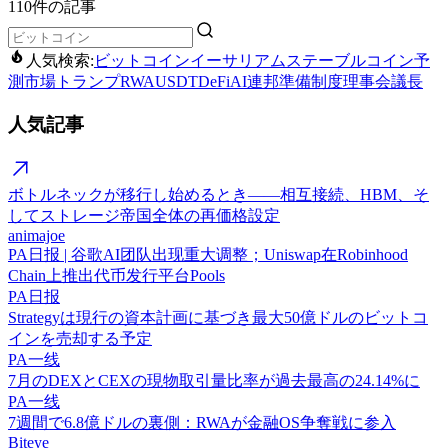
110件の記事
人気検索:
ビットコイン
イーサリアム
ステーブルコイン
予
測市場
トランプ
RWA
USDT
DeFi
AI
連邦準備制度理事会議長
人気記事
ボトルネックが移行し始めるとき——相互接続、HBM、そ
してストレージ帝国全体の再価格設定
animajoe
PA日报 | 谷歌AI团队出现重大调整；Uniswap在Robinhood
Chain上推出代币发行平台Pools
PA日报
Strategyは現行の資本計画に基づき最大50億ドルのビットコ
インを売却する予定
PA一线
7月のDEXとCEXの現物取引量比率が過去最高の24.14%に
PA一线
7週間で6.8億ドルの裏側：RWAが金融OS争奪戦に参入
Biteye