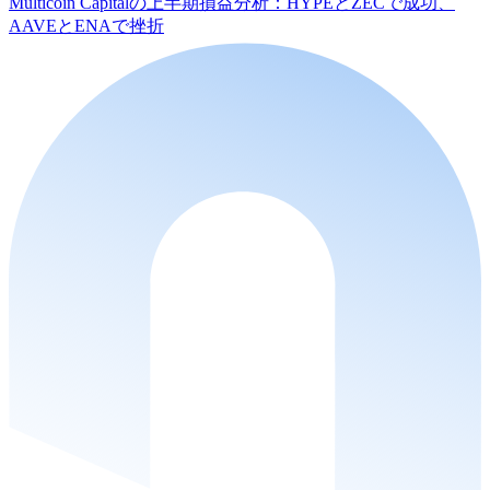
Multicoin Capitalの上半期損益分析：HYPEとZECで成功、
AAVEとENAで挫折