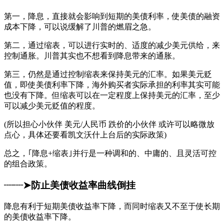
第一，降息，直接就会影响到短期的美债利率，使美债的融资
成本下降，可以说缓解了川普的燃眉之急。
第二，通过缩表，可以进行实时的、适度的减少美元供给，来
控制通胀。川普其实也不想看到降息带来的通胀。
第三，仍然是通过控制缩表来保持美元的汇率。如果美元贬
值，即使美债利率下降，海外购买者实际承担的利率其实可能
也没有下降。但缩表可以在一定程度上保持美元的汇率，至少
可以减少美元贬值的程度。
(所以担心小伙伴 美元/人民币 跌价的小伙伴 或许可以略微放
点心，具体还要看凯文沃什上台后的实际政策)
总之，｢降息+缩表｣并行是一种调和的、中庸的、且灵活可控
的组合政策。
┈┈➤防止美债收益率曲线倒挂
降息有利于短期美债收益率下降，而同时缩表又不至于使长期
的美债收益率下降。