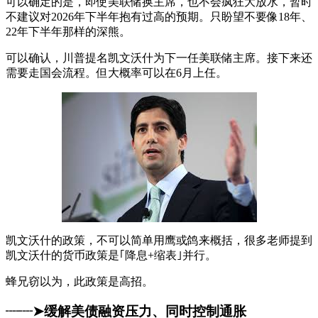
可以确定的是，即使美联储换主席，也不会疯狂大放水，暂时
不建议对2026年下半年抱有过高的预期。只盼望不要像18年、
22年下半年那样的深熊。
可以确认，川普提名凯文沃什为下一任美联储主席。接下来还
需要走国会流程。但大概率可以在6月上任。
凯文沃什的政策，不可以简单用鹰或鸽来概括，很多老师提到
凯文沃什的货币政策是｢降息+缩表｣并行。
蜂兄窃以为，此政策是高招。
┈┈➤缓解美债融资压力、同时控制通胀