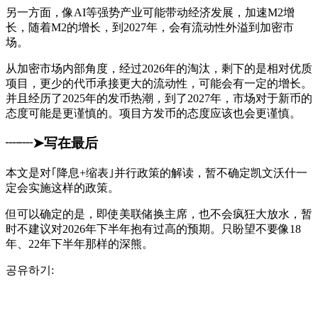
另一方面，像AI等强势产业可能带动经济发展，加速M2增
长，随着M2的增长，到2027年，会有流动性外溢到加密市
场。
从加密市场内部角度，经过2026年的淘汰，剩下的是相对优质
项目，更少的代币承接更大的流动性，可能会有一定的增长。
并且经历了2025年的发币热潮，到了2027年，市场对于新币的
态度可能是更谨慎的。项目方发币的态度应该也会更谨慎。
┈┈➤写在最后
本文是对｢降息+缩表｣并行政策的解读，暂不确定凯文沃什一
定会实施这样的政策。
但可以确定的是，即使美联储换主席，也不会疯狂大放水，暂
时不建议对2026年下半年抱有过高的预期。只盼望不要像18
年、22年下半年那样的深熊。
공유하기: