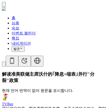
홈
심층
속보
이벤트 캘린더
특집
내비게이션
발견
解读准美联储主席沃什的｢降息+缩表｣并行"分
裂"政策
현재 언어 번역이 없어 원문을 표시합니다.
TVBee