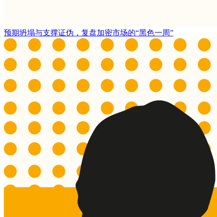
预期坍塌与支撑证伪，复盘加密市场的“黑色一周”