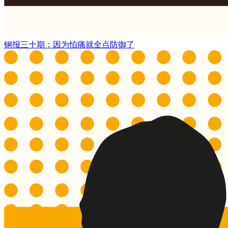
钢报三十期：因为怕痛就全点防御了