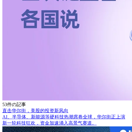
53件の記事
直击华尔街，美股的投资新风向
AI、半导体、新能源等硬科技热潮席卷全球，华尔街正上演
新一轮科技狂欢，资金加速涌入高景气赛道。