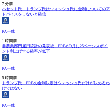
7 分前
ハセット氏：トランプ氏はウォッシュ氏に金利についてのア
ドバイスをしないと確信
PA一线
1 時間前
非農業部門雇用統計の発表後、FRBが9月に25ベーシスポイ
ント利上げする確率が低下
PA一线
5 時間前
トランプ氏：FRBの金利決定はウォッシュ氏だけが決めるわ
けではない
PA一线