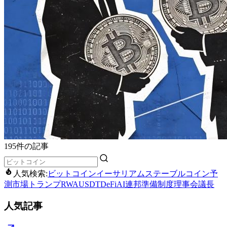
195件の記事
人気検索:
ビットコイン
イーサリアム
ステーブルコイン
予
測市場
トランプ
RWA
USDT
DeFi
AI
連邦準備制度理事会議長
人気記事