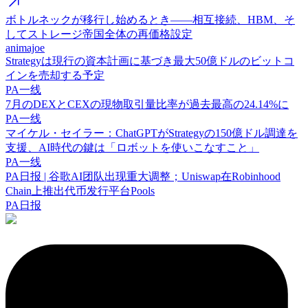
ボトルネックが移行し始めるとき——相互接続、HBM、そ
してストレージ帝国全体の再価格設定
animajoe
Strategyは現行の資本計画に基づき最大50億ドルのビットコ
インを売却する予定
PA一线
7月のDEXとCEXの現物取引量比率が過去最高の24.14%に
PA一线
マイケル・セイラー：ChatGPTがStrategyの150億ドル調達を
支援、AI時代の鍵は「ロボットを使いこなすこと」
PA一线
PA日报 | 谷歌AI团队出现重大调整；Uniswap在Robinhood
Chain上推出代币发行平台Pools
PA日报