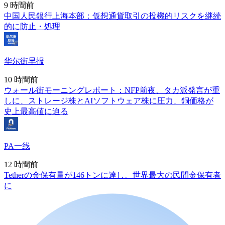
9 時間前
中国人民銀行上海本部：仮想通貨取引の投機的リスクを継続
的に防止・処理
华尔街早报
10 時間前
ウォール街モーニングレポート：NFP前夜、タカ派発言が重
しに、ストレージ株とAIソフトウェア株に圧力、銅価格が
史上最高値に迫る
PA一线
12 時間前
Tetherの金保有量が146トンに達し、世界最大の民間金保有者
に