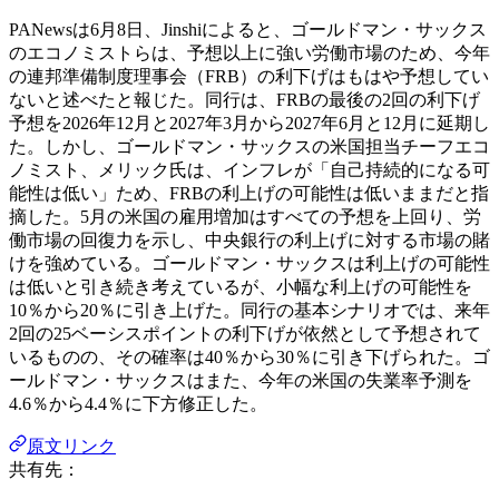
PANewsは6月8日、Jinshiによると、ゴールドマン・サックス
のエコノミストらは、予想以上に強い労働市場のため、今年
の連邦準備制度理事会（FRB）の利下げはもはや予想してい
ないと述べたと報じた。同行は、FRBの最後の2回の利下げ
予想を2026年12月と2027年3月から2027年6月と12月に延期し
た。しかし、ゴールドマン・サックスの米国担当チーフエコ
ノミスト、メリック氏は、インフレが「自己持続的になる可
能性は低い」ため、FRBの利上げの可能性は低いままだと指
摘した。5月の米国の雇用増加はすべての予想を上回り、労
働市場の回復力を示し、中央銀行の利上げに対する市場の賭
けを強めている。ゴールドマン・サックスは利上げの可能性
は低いと引き続き考えているが、小幅な利上げの可能性を
10％から20％に引き上げた。同行の基本シナリオでは、来年
2回の25ベーシスポイントの利下げが依然として予想されて
いるものの、その確率は40％から30％に引き下げられた。ゴ
ールドマン・サックスはまた、今年の米国の失業率予測を
4.6％から4.4％に下方修正した。
原文リンク
共有先：